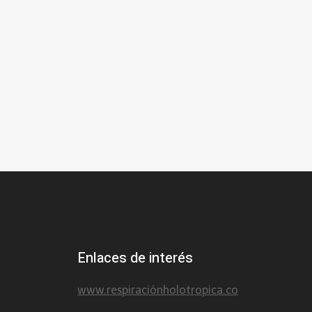
Enlaces de interés
www.respiraciónholotropica.co