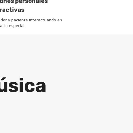
iones personales
ractivas
tador y paciente interactuando en
acio especial
úsica