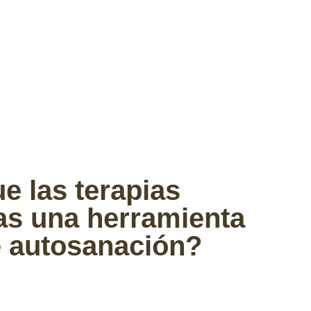
e las terapias
as una herramienta
e autosanación?