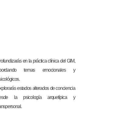
rofundizarás en la práctica clínica del GIM,
bordando temas emocionales y
sicológicos.
xplorarás estados alterados de conciencia
esde la psicología arquetípica y
ranspersonal.