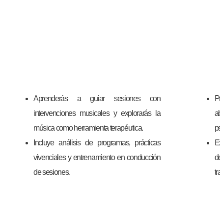
Aprenderás a guiar sesiones con
P
intervenciones musicales y explorarás la
a
música como herramienta terapéutica.
p
Incluye análisis de programas, prácticas
E
vivenciales y entrenamiento en conducción
d
de sesiones.
t